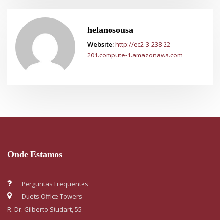
helanosousa
Website:
http://ec2-3-238-22-
201.compute-1.amazonaws.com
Onde Estamos
Perguntas Frequentes
Duets Office Towers
R. Dr. Gilberto Studart, 55