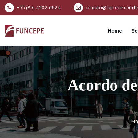
+55 (85) 4102-6624
contato@funcepe.com.b
Home
S
Acordo de
H